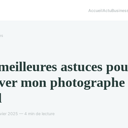
Accueil
Actu
Busines
es
meilleures astuces po
ver mon photographe
l
vier 2025 — 4 min de lecture