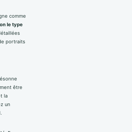
ligne comme
on le type
étaillées
de portraits
 résonne
ement être
t la
ez un
.