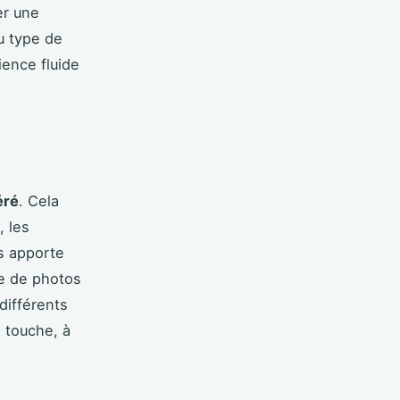
er une
u type de
ence fluide
éré
. Cela
, les
es apporte
e de photos
différents
 touche, à