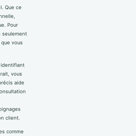
l. Que ce
nnelle,
ue. Pour
n seulement
e que vous
identifiant
rait, vous
précis aide
consultation
moignages
on client.
sées comme