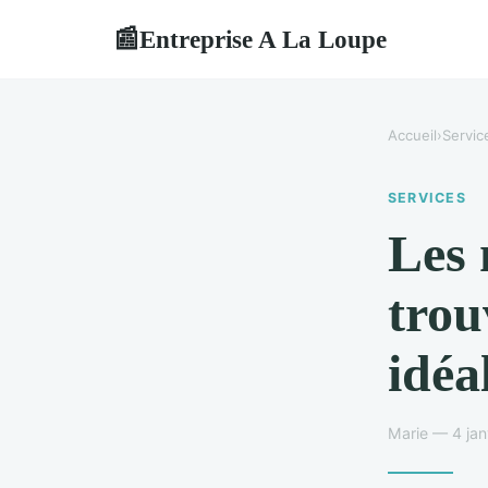
Entreprise A La Loupe
📰
Accueil
›
Servic
SERVICES
Les 
trou
idéa
Marie — 4 jan