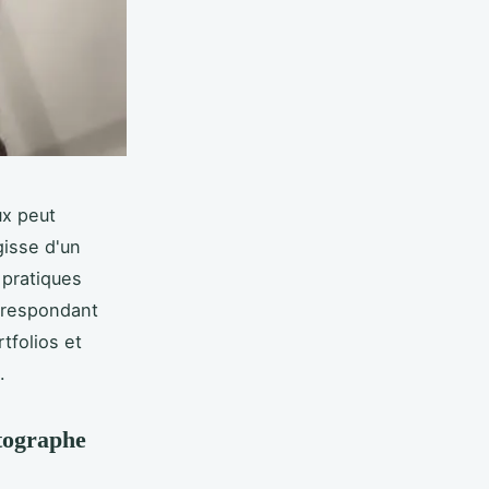
ux peut
gisse d'un
 pratiques
orrespondant
tfolios et
.
otographe