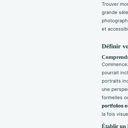
Trouver mon
grande séle
photographi
et accessib
Définir vo
Comprendre
Commence
pourrait inc
portraits i
une perspe
formelles o
portfolios e
la fois vis
Établir un 