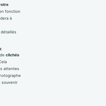
votre
en fonction
idera à
détaillés
t
e de
clichés
Cela
os attentes
photographe
n souvenir