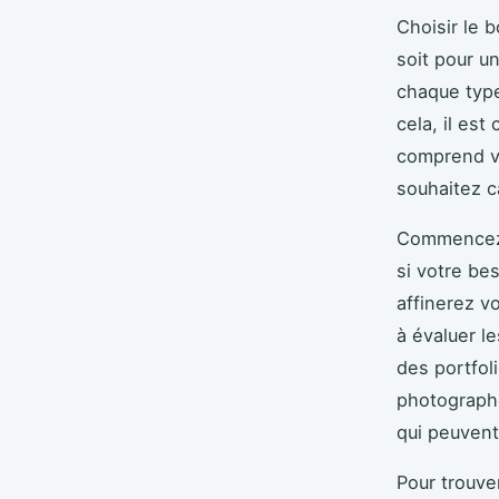
Choisir le 
soit pour u
chaque type
cela, il est 
comprend vo
souhaitez c
Commencez p
si votre be
affinerez vo
à évaluer le
des portfoli
photographe
qui peuvent 
Pour trouve